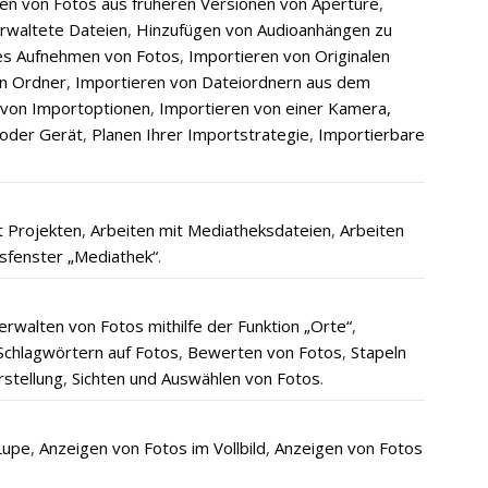
en von Fotos aus früheren Versionen von Aperture
,
erwaltete Dateien
,
Hinzufügen von Audioanhängen zu
es Aufnehmen von Fotos
,
Importieren von Originalen
in Ordner
,
Importieren von Dateiordnern aus dem
 von Importoptionen
,
Importieren von einer Kamera,
 oder Gerät
,
Planen Ihrer Importstrategie
,
Importierbare
t Projekten
,
Arbeiten mit Mediatheksdateien
,
Arbeiten
sfenster „Mediathek“
.
erwalten von Fotos mithilfe der Funktion „Orte“
,
chlagwörtern auf Fotos
,
Bewerten von Fotos
,
Stapeln
stellung
,
Sichten und Auswählen von Fotos
.
Lupe
,
Anzeigen von Fotos im Vollbild
,
Anzeigen von Fotos