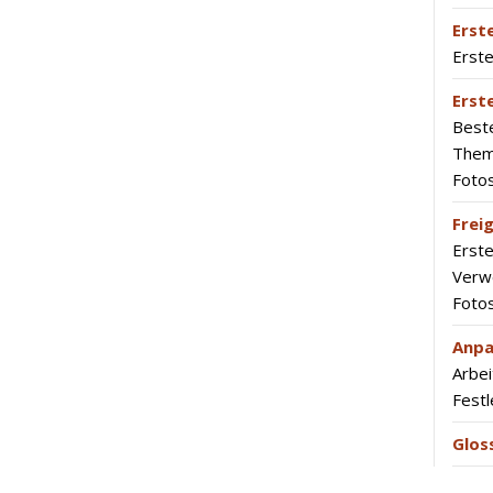
Erst
Erste
Erst
Beste
The
Foto
Frei
Erste
Verwe
Fotos
Anpa
Arbei
Festl
Glos