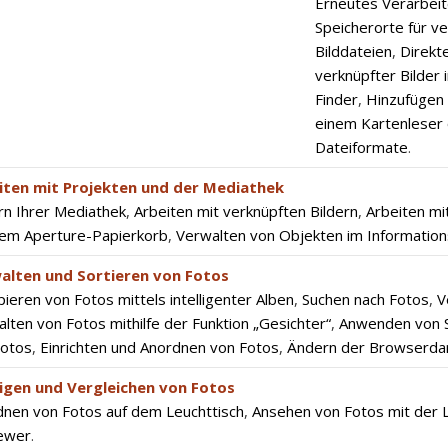
Erneutes Verarbeit
Speicherorte für v
Bilddateien
,
Direkt
verknüpfter Bilder 
Finder
,
Hinzufügen
einem Kartenleser
Dateiformate
.
iten mit Projekten und der Mediathek
rn Ihrer Mediathek
,
Arbeiten mit verknüpften Bildern
,
Arbeiten mi
dem Aperture-Papierkorb
,
Verwalten von Objekten im Information
alten und Sortieren von Fotos
ieren von Fotos mittels intelligenter Alben
,
Suchen nach Fotos
,
V
lten von Fotos mithilfe der Funktion „Gesichter“
,
Anwenden von S
Fotos
,
Einrichten und Anordnen von Fotos
,
Ändern der Browserdar
igen und Vergleichen von Fotos
nen von Fotos auf dem Leuchttisch
,
Ansehen von Fotos mit der 
iewer
.