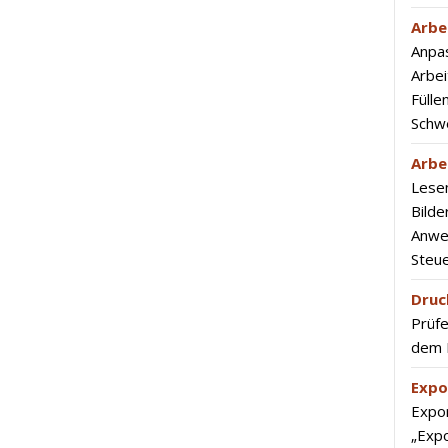
Arbe
Anpa
Arbei
Fülle
Schw
Arbe
Lese
Bilde
Anwe
Steu
Druc
Prüfe
dem 
Expo
Expor
„Expo