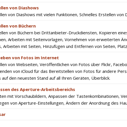
ellen von Diashows
llen von Diashows mit vielen Funktionen
,
Schnelles Erstellen von 
ellen von Büchern
llen von Büchern bei Drittanbieter-Druckdiensten
,
Kopieren eine
men
,
Arbeiten mit Seitenvorlagen
,
Vornehmen von erweiterten Än
s
,
Arbeiten mit Seiten
,
Hinzufügen und Entfernen von Seiten
,
Plat
geben von Fotos im Internet
llen von Webseiten
,
Veröffentlichen von Fotos über Flickr, Fac
nden von iCloud für das Bereitstellen von Fotos für andere Per
 auf den neuesten Stand auf all Ihren Geräten
,
Überblick
.
ssen des Aperture-Arbeitsbereichs
ten mit Vorschaubildern
,
Anpassen der Tastenkombinationen
,
Ve
egen von Aperture-Einstellungen
,
Ändern der Anordnung des Hau
sar