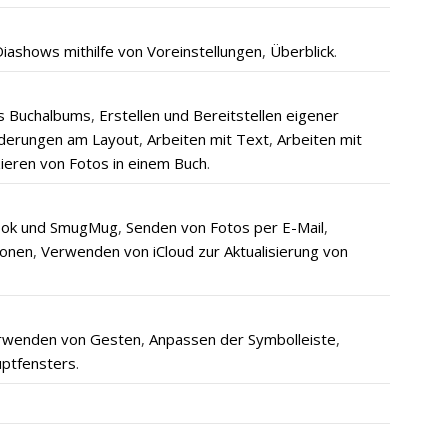
Diashows mithilfe von Voreinstellungen
,
Überblick
.
s Buchalbums
,
Erstellen und Bereitstellen eigener
derungen am Layout
,
Arbeiten mit Text
,
Arbeiten mit
zieren von Fotos in einem Buch
.
ebook und SmugMug
,
Senden von Fotos per E-Mail
,
sonen
,
Verwenden von iCloud zur Aktualisierung von
rwenden von Gesten
,
Anpassen der Symbolleiste
,
ptfensters
.