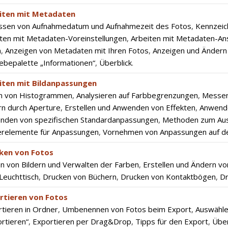
iten mit Metadaten
ssen von Aufnahmedatum und Aufnahmezeit des Fotos
,
Kennzeic
ten mit Metadaten-Voreinstellungen
,
Arbeiten mit Metadaten-An
n
,
Anzeigen von Metadaten mit Ihren Fotos
,
Anzeigen und Ändern 
ebepalette „Informationen“
,
Überblick
.
iten mit Bildanpassungen
n von Histogrammen
,
Analysieren auf Farbbegrenzungen
,
Messen
rn durch Aperture
,
Erstellen und Anwenden von Effekten
,
Anwende
nden von spezifischen Standardanpassungen
,
Methoden zum Aus
erelemente für Anpassungen
,
Vornehmen von Anpassungen auf de
ken von Fotos
n von Bildern und Verwalten der Farben
,
Erstellen und Ändern vo
Leuchttisch
,
Drucken von Büchern
,
Drucken von Kontaktbögen
,
Dr
rtieren von Fotos
tieren in Ordner
,
Umbenennen von Fotos beim Export
,
Auswähle
rtieren“
,
Exportieren per Drag&Drop
,
Tipps für den Export
,
Über