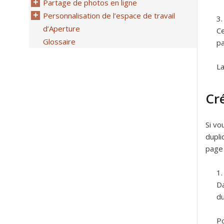
Partage de photos en ligne
Personnalisation de l’espace de travail
d’Aperture
Ce
Glossaire
pa
La
Cré
Si vo
dupli
page 
Da
du
Po