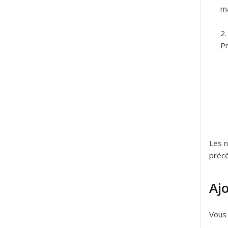
ma
Pr
Les n
préc
Aj
Vous