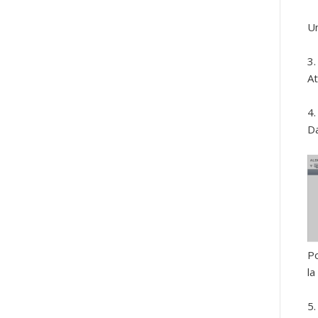
Un
At
Da
Po
la