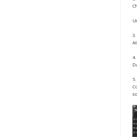
Ch
Un
At
Da
Co
so