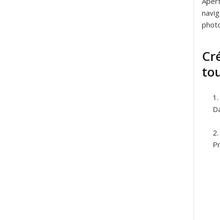
Apert
navig
photo
Cr
to
Da
Pr