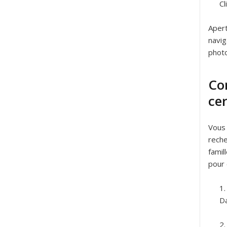
Cl
Apert
navig
photo
Con
ce
Vous 
reche
famil
pour 
Da