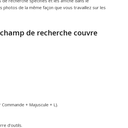
de recherche spécifiés et les affiche dans le
vos photos de la même façon que vous travaillez sur les
e champ de recherche couvre
ur Commande + Majuscule + L).
re d’outils.