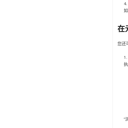
如
在
您还
执
“