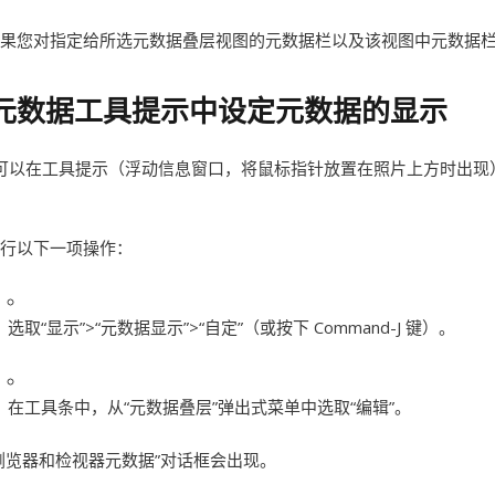
果您对指定给所选元数据叠层视图的元数据栏以及该视图中元数据栏
元数据工具提示中设定元数据的显示
可以在工具提示（浮动信息窗口，将鼠标指针放置在照片上方时出现
行以下一项操作：
选取“显示”>“元数据显示”>“自定”（或按下 Command-J 键）。
在工具条中，从“元数据叠层”弹出式菜单中选取“编辑”。
浏览器和检视器元数据”对话框会出现。