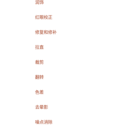
润饰
红眼校正
修复和修补
拉直
裁剪
翻转
色差
去晕影
噪点消除