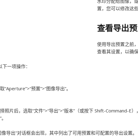
水印分配给图像，或为
置，您可以修改这
查看导出预
使用导出预置之前，不
查看其设置，以确
以下一项操作：
取“Aperture”>“预置”>“图像导出”。
择照片后，选取“文件”>“导出”>“版本”（或按下 Shift-Comma
”。
图像导出”对话框会出现，其中列出了可用预置和可配置的导出设置。