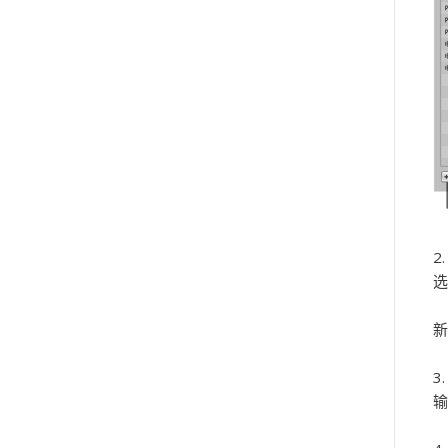
选
新
输