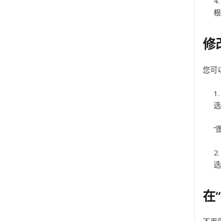
根
修
您可
选
“
选
在