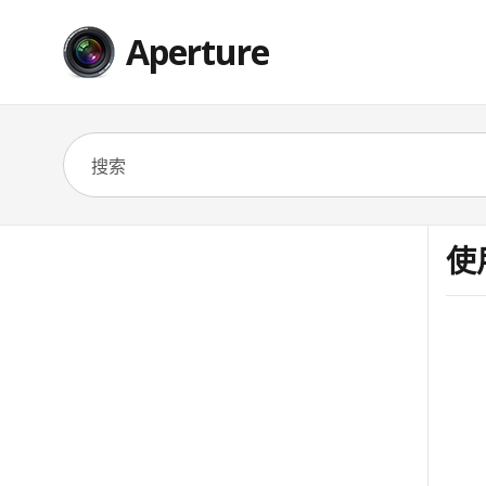
Aperture
使