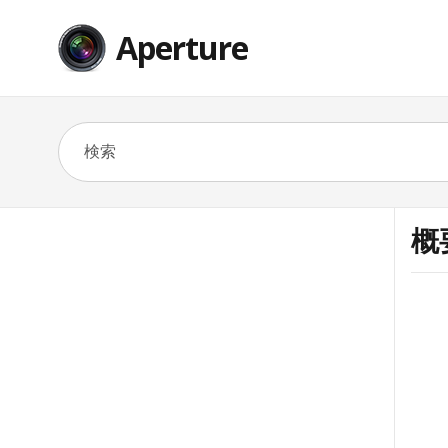
Aperture
概