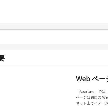
要
Web ペ
「Aperture」
ページは独自の W
ネット上でイメー