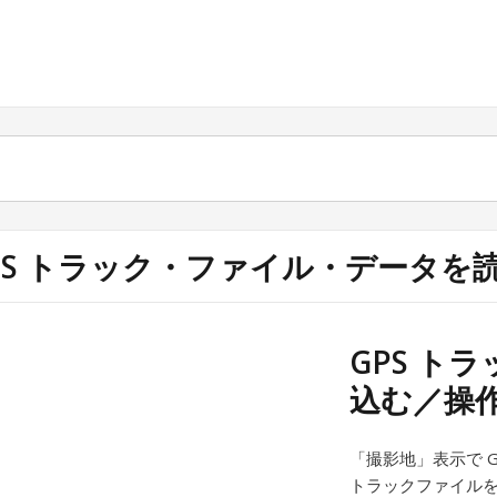
PS トラック・ファイル・データを
GPS ト
込む／操
「撮影地」表示で 
トラックファイルを「