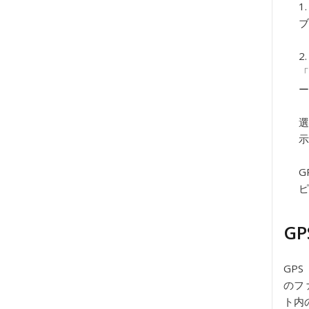
ブ
「
ー
選
示
G
ピ
G
GP
のフ
ト内