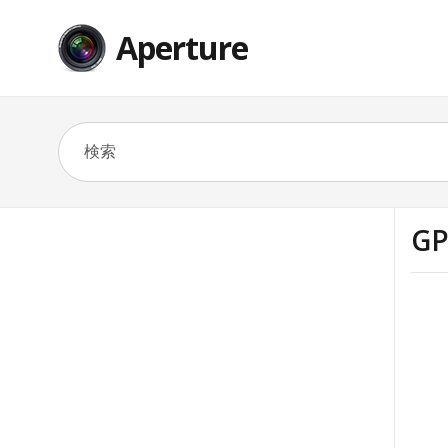
Aperture
G