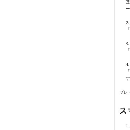
ほ
「
「
「
す
プレビ
ス