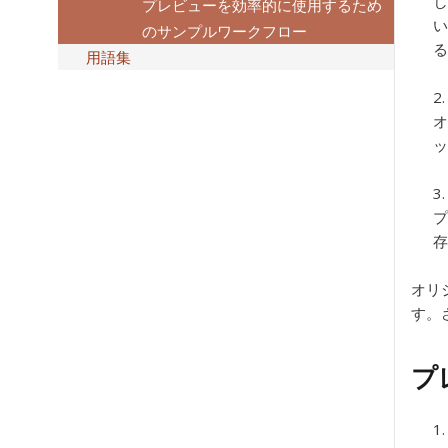
し
プレビューを効率的に使用するため
い
のサンプルワークフロー
る
用語集
オ
ッ
プ
存
オリ
す。
プ