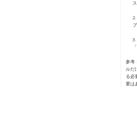
ス
ブ
「
参考
ルだ
る必
要は