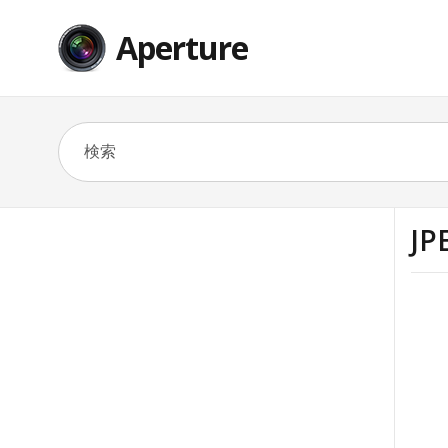
Aperture
J